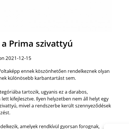
t a Prima szivattyú
on 2021-12-15
 Voltaképp ennek köszönhetően rendelkeznek olyan
lnek különösebb karbantartást sem.
tegóriába tartozik, ugyanis ez a darabos,
ett kifejlesztve. Ilyen helyzetben nem áll helyt egy
ivattyú, mivel a rendszerbe került szennyeződések
zést.
delkezik, amelyek rendkívül gyorsan forognak,