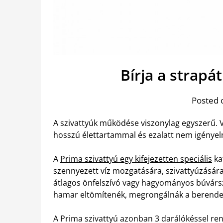
Bírja a strapá
Posted 
A szivattyúk működése viszonylag egyszerű.
hosszú élettartammal és ezalatt nem igénye
A
Prima szivattyú egy kifejezetten speciális
ka
szennyezett víz mozgatására, szivattyúzására l
átlagos önfelszívó vagy hagyományos búvársz
hamar eltömítenék, megrongálnák a berende
A Prima szivattyú azonban 3 darálókéssel ren