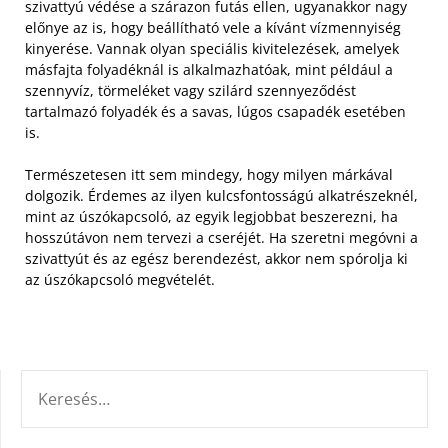
szivattyú védése a szárazon futás ellen, ugyanakkor nagy
előnye az is, hogy beállítható vele a kívánt vízmennyiség
kinyerése. Vannak olyan speciális kivitelezések, amelyek
másfajta folyadéknál is alkalmazhatóak, mint például a
szennyvíz, törmeléket vagy szilárd szennyeződést
tartalmazó folyadék és a savas, lúgos csapadék esetében
is.
Természetesen itt sem mindegy, hogy milyen márkával
dolgozik. Érdemes az ilyen kulcsfontosságú alkatrészeknél,
mint az úszókapcsoló, az egyik legjobbat beszerezni, ha
hosszútávon nem tervezi a cseréjét. Ha szeretni megóvni a
szivattyút és az egész berendezést, akkor nem spórolja ki
az úszókapcsoló megvételét.
KERESÉS: