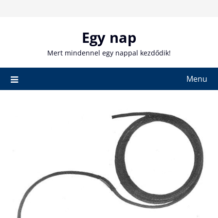
Skip
to
content
Egy nap
Mert mindennel egy nappal kezdődik!
Menu