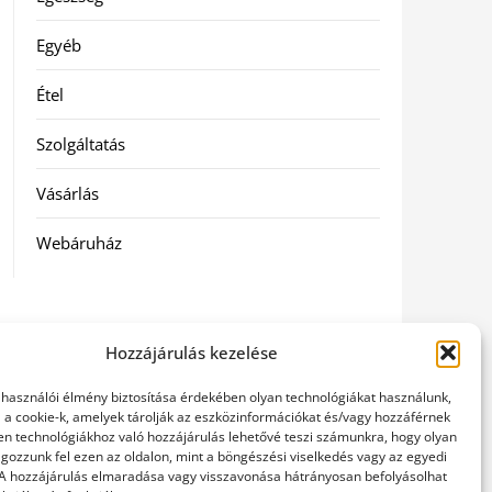
Egyéb
Étel
Szolgáltatás
Vásárlás
Webáruház
Hozzájárulás kezelése
elhasználói élmény biztosítása érdekében olyan technológiákat használunk,
l a cookie-k, amelyek tárolják az eszközinformációkat és/vagy hozzáférnek
en technológiákhoz való hozzájárulás lehetővé teszi számunkra, hogy olyan
gozzunk fel ezen az oldalon, mint a böngészési viselkedés vagy az egyedi
 A hozzájárulás elmaradása vagy visszavonása hátrányosan befolyásolhat