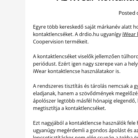
Posted 
Egyre több kereskedő saját márkanév alatt h
kontaktlencséket. A drdio.hu ugyanígy
iWear 
Coopervision termékeit.
A kontaktlencséket viselők jellemzően túlhordj
periódust. Ezért igen nagy szerepe van a hel
iWear kontaktlencse használatakor is.
A rendszeres tisztítás és tárolás nemcsak a 
eladjanak, hanem a szövődmények megelőzéséne
ápolószer legtöbb másfél hónapig elegendő, 
megtisztítja a kontaktlencséket.
Ezt nagyjából a kontaktlencse használók fele
ugyanúgy megérdemli a gondos ápolást és az á
lencsetisztításkor nem elég csupán a tokba ö