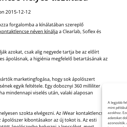
on 2015-12-12
ozza forgalomba a kínálatában szereplő
kontaktlencse néven kínálja
a Clearlab, Soflex és
ák azokat, csak alig negyede tartja be az előírt
yes ápolásnak, a higiénia megfelelő betartásának az
gyártók marketingfogása, hogy sok ápolószert
k egyik feltétele. Egy doboznyi 360 milliliter
ha mindennapi viselés után, valaki alaposan
A legjobb f
mint példáu
 helyesen szokta elvégezni. Az iWear kontaktlencse
azokhoz. Ez
adatokat dol
polószer kibontásakor az új tokot is. Az esti
azonosítók.
ntött ápolószerbe helyezni a lencséket, mert