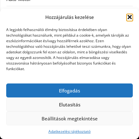
Divat
Hozzájárulás kezelése
Egészség
A legjobb felhasználói élmény biztosítása érdekében olyan
technológiákat használunk, mint például a cookie-k, amelyek tárolják az
Egyéb
eszközinformációkat és/vagy hozzáférnek azokhoz. Ezen
technológiákhoz való hozzájárulás lehetővé teszi számunkra, hogy olyan
adatokat dolgozzunk fel ezen az oldalon, mint a böngészési viselkedés
Étel
vagy az egyedi azonosítók. A hozzájárulás elmaradása vagy
visszavonása hátrányosan befolyásolhat bizonyos funkciókat és
Szolgáltatás
funkciókat.
Vásárlás
Elfogadás
Webáruház
Elutasítás
Beállítások megtekintése
©2026 Egy nap
| Design:
Newspaperly WordPress
Theme
Adatkezelési tájékoztató