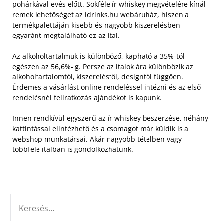
pohárkával evés előtt. Sokféle ír whiskey megvételére kínál
remek lehetőséget az idrinks.hu webáruház, hiszen a
termékpalettáján kisebb és nagyobb kiszerelésben
egyaránt megtalálható ez az ital.
Az alkoholtartalmuk is különböző, kapható a 35%-tól
egészen az 56,6%-ig. Persze az italok ára különbözik az
alkoholtartalomtól, kiszereléstől, designtól függően.
Érdemes a vásárlást online rendeléssel intézni és az első
rendelésnél feliratkozás ajándékot is kapunk.
Innen rendkívül egyszerű az ír whiskey beszerzése, néhány
kattintással elintézhető és a csomagot már küldik is a
webshop munkatársai. Akár nagyobb tételben vagy
többféle italban is gondolkozhatunk.
KERESÉS: