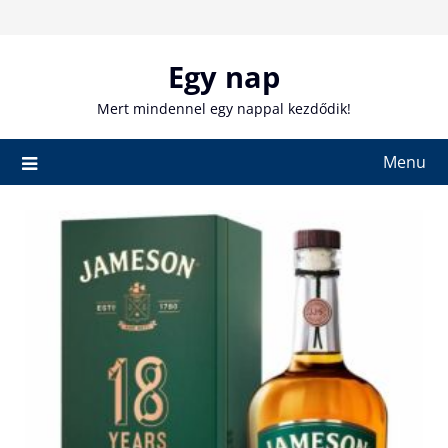
Skip
to
content
Egy nap
Mert mindennel egy nappal kezdődik!
Menu