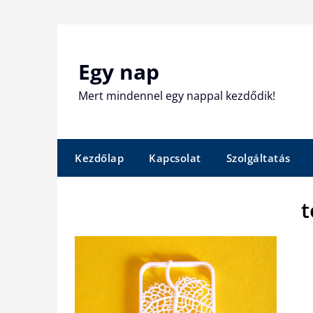
Skip
to
content
Egy nap
Mert mindennel egy nappal kezdődik!
Kezdőlap
Kapcsolat
Szolgáltatás
t