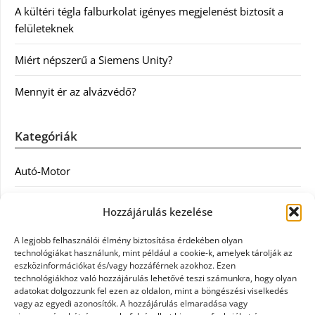
A kültéri tégla falburkolat igényes megjelenést biztosít a
felületeknek
Miért népszerű a Siemens Unity?
Mennyit ér az alvázvédő?
Kategóriák
Autó-Motor
Divat
Hozzájárulás kezelése
Egészség
A legjobb felhasználói élmény biztosítása érdekében olyan
technológiákat használunk, mint például a cookie-k, amelyek tárolják az
Egyéb
eszközinformációkat és/vagy hozzáférnek azokhoz. Ezen
technológiákhoz való hozzájárulás lehetővé teszi számunkra, hogy olyan
adatokat dolgozzunk fel ezen az oldalon, mint a böngészési viselkedés
Étel
vagy az egyedi azonosítók. A hozzájárulás elmaradása vagy