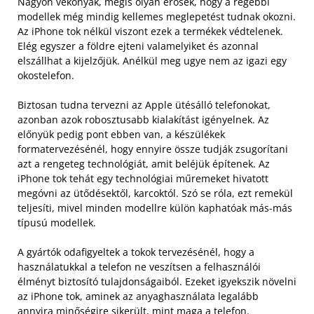
Nagyon vékonyak, mégis olyan erősek, hogy a régebbi
modellek még mindig kellemes meglepetést tudnak okozni.
Az iPhone tok nélkül viszont ezek a termékek védtelenek.
Elég egyszer a földre ejteni valamelyiket és azonnal
elszállhat a kijelzőjük. Anélkül meg ugye nem az igazi egy
okostelefon.
Biztosan tudna tervezni az Apple ütésálló telefonokat,
azonban azok robosztusabb kialakítást igényelnek. Az
előnyük pedig pont ebben van, a készülékek
formatervezésénél, hogy ennyire össze tudják zsugorítani
azt a rengeteg technológiát, amit beléjük építenek. Az
iPhone tok tehát egy technológiai műremeket hivatott
megóvni az ütődésektől, karcoktól. Szó se róla, ezt remekül
teljesíti, mivel minden modellre külön kaphatóak más-más
típusú modellek.
A gyártók odafigyeltek a tokok tervezésénél, hogy a
használatukkal a telefon ne veszítsen a felhasználói
élményt biztosító tulajdonságaiból. Ezeket igyekszik növelni
az iPhone tok, aminek az anyaghasználata legalább
annyira minőségire sikerült, mint maga a telefon.