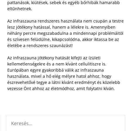
pattanások, kiütések, sebek és egyéb bőrhibák hamarabb
eltűnhetnek.
Az infraszauna rendszeres használata nem csupán a testre
lesz jótékony hatással, hanem a lélekre is. Amennyiben
néhány percre megszabadulna a mindennapi problémáitól
és szívesen felüdülne, kikapcsolódna, akkor iktassa be az
életébe a rendszeres szaunázást!
Az infraszauna jótékony hatását kifejti az ízületi
kellemetlenségekre és a nem kívánt cellulitiszre is.
Európában egyre gyakoribbá válik az infraszauna
használata, mivel a hő elég mélyre hatol ahhoz, hogy
észrevehetővé tegye a látni kívánt eredményt és közelebb
vezesse Önt ahhoz az életmódhoz, amit folytatni kíván.
KERESÉS: