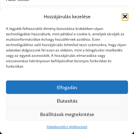
Divat
Hozzájárulás kezelése
Egészség
A legjobb felhasználói élmény biztosítása érdekében olyan
technológiákat használunk, mint például a cookie-k, amelyek tárolják az
Egyéb
eszközinformációkat és/vagy hozzáférnek azokhoz. Ezen
technológiákhoz való hozzájárulás lehetővé teszi számunkra, hogy olyan
adatokat dolgozzunk fel ezen az oldalon, mint a böngészési viselkedés
Étel
vagy az egyedi azonosítók. A hozzájárulás elmaradása vagy
visszavonása hátrányosan befolyásolhat bizonyos funkciókat és
Szolgáltatás
funkciókat.
Vásárlás
Elfogadás
Webáruház
Elutasítás
Beállítások megtekintése
©2026 Egy nap
| Design:
Newspaperly WordPress
Theme
Adatkezelési tájékoztató