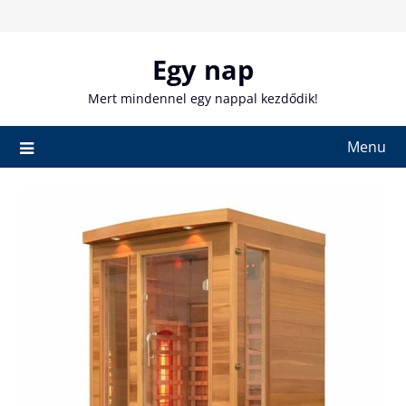
Skip
to
content
Egy nap
Mert mindennel egy nappal kezdődik!
Menu