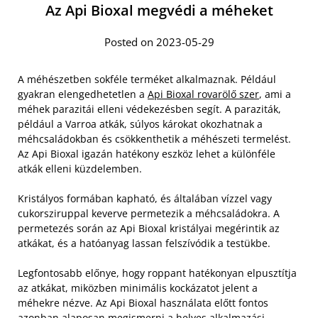
Az Api Bioxal megvédi a méheket
Posted on 2023-05-29
A méhészetben sokféle terméket alkalmaznak. Például
gyakran elengedhetetlen a
Api Bioxal rovarölő szer
, ami a
méhek parazitái elleni védekezésben segít. A paraziták,
például a Varroa atkák, súlyos károkat okozhatnak a
méhcsaládokban és csökkenthetik a méhészeti termelést.
Az Api Bioxal igazán hatékony eszköz lehet a különféle
atkák elleni küzdelemben.
Kristályos formában kapható, és általában vízzel vagy
cukorsziruppal keverve permetezik a méhcsaládokra. A
permetezés során az Api Bioxal kristályai megérintik az
atkákat, és a hatóanyag lassan felszívódik a testükbe.
Legfontosabb előnye, hogy roppant hatékonyan elpusztítja
az atkákat, miközben minimális kockázatot jelent a
méhekre nézve. Az Api Bioxal használata előtt fontos
azonban alaposan megismerni a helyes alkalmazási