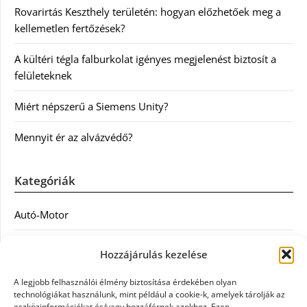
Rovarirtás Keszthely területén: hogyan előzhetőek meg a
kellemetlen fertőzések?
A kültéri tégla falburkolat igényes megjelenést biztosít a
felületeknek
Miért népszerű a Siemens Unity?
Mennyit ér az alvázvédő?
Kategóriák
Autó-Motor
Divat
Hozzájárulás kezelése
Egészség
A legjobb felhasználói élmény biztosítása érdekében olyan
technológiákat használunk, mint például a cookie-k, amelyek tárolják az
eszközinformációkat és/vagy hozzáférnek azokhoz. Ezen