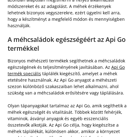
módszereket és az adagolást. A méhek érzékenyek
lehetnek bizonyos vegyszerekre, ezért ügyelni kell arra,
hogy a készítményt a megfelelő módon és mennyiségben
használják.
A méhcsaládok egészségéért az Api Go
termékkel
Bizonyos méhészeti termékek segíthetnek a méhcsaládok
egészségének és teljesítményének javításában. Az
Api Go
termék speciális
táplálék kiegészítő, amelyet a méhek
etetésére használnak. Az Api Go anyagot a méhészeti
szezon különböző szakaszaiban lehet alkalmazni, ahol
szükség van a méhcsaládok erősítésére vagy táplálására.
Olyan tápanyagokat tartalmaz az Api Go, amik segíthetik a
méhek egészségét és vitalitását. Többek között fehérjék,
vitaminok, ásványi anyagok és egyéb esszenciális
összetevők alkotják. Az Api Go célja, hogy kiegészítse a
méhek táplálékát, különösen akkor, amikor a környezet