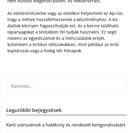
nem biztosít elegendő pollen- és nektárforrást.
Az etetőrendszerbe vagy az etetőkre helyezhető az Api Go,
hogy a méhek hozzáférhessenek a készítményhez. A kis
álaltok könnyen fogyaszthatják ezt, és a benne található
tápanyagokat a testükben fel tudják használni. Ez segít
növelni az egyedszámot és a méhcsaládok erejét,
különösen a kritikus időszakokban, mint például az erős
kaptározás vagy a hideg téli hónapok.
KERESÉS:
Legutóbbi bejegyzések
Kerti szerszámok a hatékony és rendezett kertgondozásért