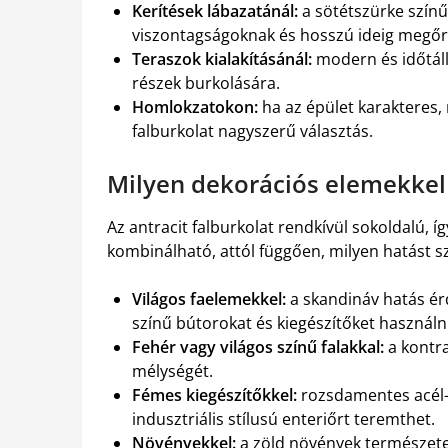
Kerítések lábazatánál:
a sötétszürke színű 
viszontagságoknak és hosszú ideig megőrz
Teraszok kialakításánál:
modern és időtáll
részek burkolására.
Homlokzatokon:
ha az épület karakteres, 
falburkolat nagyszerű választás.
Milyen dekorációs elemekke
Az antracit falburkolat rendkívül sokoldalú, í
kombinálható, attól függően, milyen hatást sz
Világos faelemekkel:
a skandináv hatás ér
színű bútorokat és kiegészítőket használni
Fehér vagy világos színű falakkal:
a kontra
mélységét.
Fémes kiegészítőkkel:
rozsdamentes acél-,
indusztriális stílusú enteriőrt teremthet.
Növényekkel:
a zöld növények természete