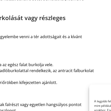
rkolását vagy részleges
igyelembe venni a tér adottságait és a kívánt
az egész falat burkolja vele.
padlóburkolattal rendelkezik, az antracit falburkolat
riőrökben kifejezetten ajánlott.
A legjobb f
ak falrészt vagy egyetlen hangsúlyos pontot
mint példáu
 oszlopot.
azokhoz. Ez