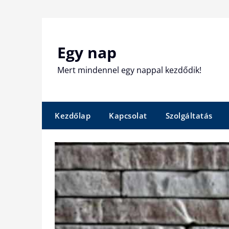
Skip
to
content
Egy nap
Mert mindennel egy nappal kezdődik!
Kezdőlap
Kapcsolat
Szolgáltatás