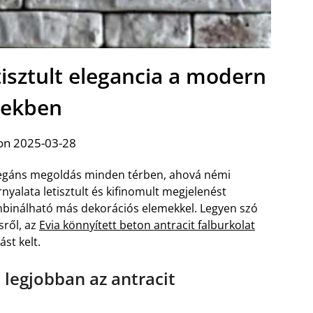
etisztult elegancia a modern
rekben
on 2025-03-28
 elegáns megoldás minden térben, ahová némi
yalata letisztult és kifinomult megjelenést
mbinálható más dekorációs elemekkel. Legyen szó
sről, az
Evia könnyített beton antracit falburkolat
t kelt.
legjobban az antracit