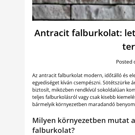
Antracit falburkolat: l
te
Posted 
Az antracit falburkolat modern, időtálló és
egyediséget kíván csempészni. Sötétszürke árn
biztosít, miközben rendkívül sokoldalúan ko
teljes falburkolásról vagy csak kisebb kiemelé
bármelyik környezetben maradandó benyomás
Milyen környezetben mutat a 
falburkolat?