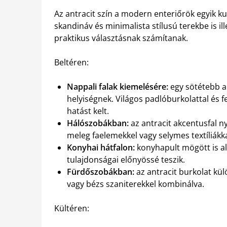
Az antracit szín a modern enteriőrök egyik ku
skandináv és minimalista stílusú terekbe is il
praktikus választásnak számítanak.
Beltéren:
Nappali falak kiemelésére:
egy sötétebb an
helyiségnek. Világos padlóburkolattal és
hatást kelt.
Hálószobákban:
az antracit akcentusfal ny
meleg faelemekkel vagy selymes textíliákka
Konyhai hátfalon:
konyhapult mögött is al
tulajdonságai előnyössé teszik.
Fürdőszobákban:
az antracit burkolat kü
vagy bézs szaniterekkel kombinálva.
Kültéren: