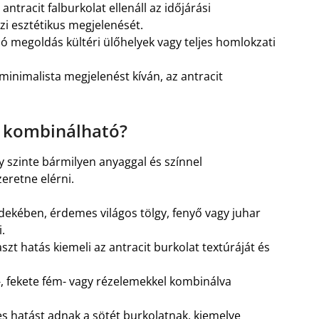
antracit falburkolat ellenáll az időjárási
i esztétikus megjelenését.
ó megoldás kültéri ülőhelyek vagy teljes homlokzati
minimalista megjelenést kíván, az antracit
l kombinálható?
gy szinte bármilyen anyaggal és színnel
eretne elérni.
dekében, érdemes világos tölgy, fenyő vagy juhar
.
szt hatás kiemeli az antracit burkolat textúráját és
 fekete fém- vagy rézelemekkel kombinálva
s hatást adnak a sötét burkolatnak, kiemelve