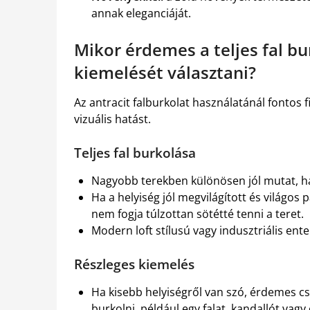
annak eleganciáját.
Mikor érdemes a teljes fal bu
kiemelését választani?
Az antracit falburkolat használatánál fontos f
vizuális hatást.
Teljes fal burkolása
Nagyobb terekben különösen jól mutat, ha 
Ha a helyiség jól megvilágított és világos 
nem fogja túlzottan sötétté tenni a teret.
Modern loft stílusú vagy indusztriális ente
Részleges kiemelés
Ha kisebb helyiségről van szó, érdemes cs
burkolni, például egy falat, kandallót vagy