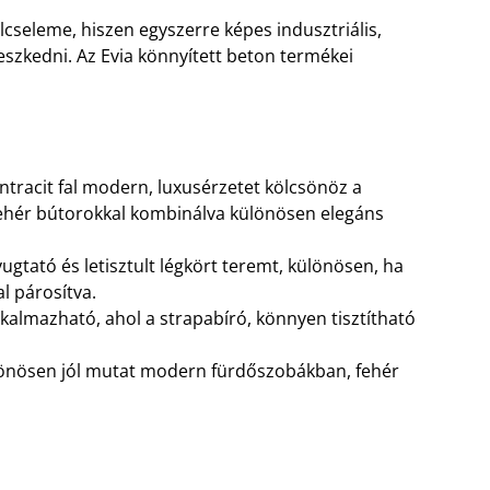
lcseleme, hiszen egyszerre képes indusztriális,
leszkedni. Az Evia könnyített beton termékei
tracit fal modern, luxusérzetet kölcsönöz a
 fehér bútorokkal kombinálva különösen elegáns
ugtató és letisztult légkört teremt, különösen, ha
l párosítva.
kalmazható, ahol a strapabíró, könnyen tisztítható
lönösen jól mutat modern fürdőszobákban, fehér