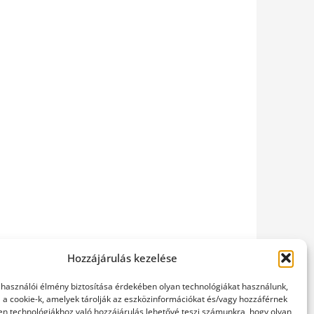
Hozzájárulás kezelése
elhasználói élmény biztosítása érdekében olyan technológiákat használunk,
l a cookie-k, amelyek tárolják az eszközinformációkat és/vagy hozzáférnek
en technológiákhoz való hozzájárulás lehetővé teszi számunkra, hogy olyan