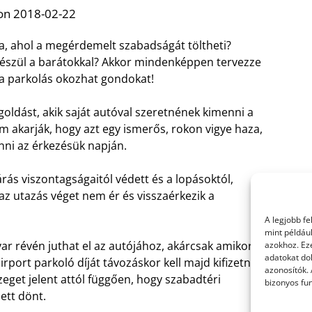
on 2018-02-22
ba, ahol a megérdemelt szabadságát töltheti?
 készül a barátokkal? Akkor mindenképpen tervezze
t a parkolás okozhat gondokat!
ldást, akik saját autóval szeretnének kimenni a
m akarják, hogy azt egy ismerős, rokon vigye haza,
nni az érkezésük napján.
árás viszontagságaitól védett és a lopásoktól,
az utazás véget nem ér és visszaérkezik a
A legjobb f
mint példáu
ar révén juthat el az autójához, akárcsak amikor a
azokhoz. Ez
adatokat dol
rport parkoló díját távozáskor kell majd kifizetnie,
azonosítók.
get jelent attól függően, hogy szabadtéri
bizonyos fun
ett dönt.