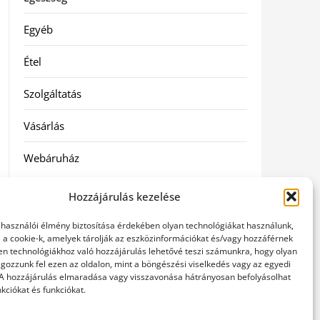
Egyéb
Étel
Szolgáltatás
Vásárlás
Webáruház
Hozzájárulás kezelése
elhasználói élmény biztosítása érdekében olyan technológiákat használunk,
l a cookie-k, amelyek tárolják az eszközinformációkat és/vagy hozzáférnek
en technológiákhoz való hozzájárulás lehetővé teszi számunkra, hogy olyan
gozzunk fel ezen az oldalon, mint a böngészési viselkedés vagy az egyedi
 A hozzájárulás elmaradása vagy visszavonása hátrányosan befolyásolhat
kciókat és funkciókat.