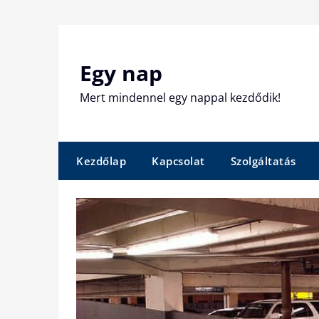
Skip
to
content
Egy nap
Mert mindennel egy nappal kezdődik!
Kezdőlap
Kapcsolat
Szolgáltatás