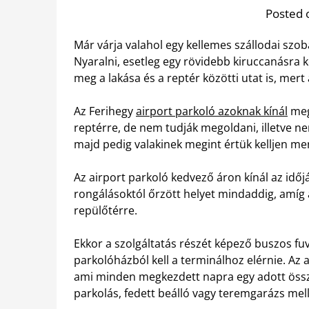
Posted 
Már várja valahol egy kellemes szállodai szo
Nyaralni, esetleg egy rövidebb kiruccanásra
meg a lakása és a reptér közötti utat is, mer
Az Ferihegy
airport parkoló azoknak kínál
mego
reptérre, de nem tudják megoldani, illetve ne
majd pedig valakinek megint értük kelljen me
Az airport parkoló kedvező áron kínál az időj
rongálásoktól őrzött helyet mindaddig, amíg 
repülőtérre.
Ekkor a szolgáltatás részét képező buszos fuv
parkolóházból kell a terminálhoz elérnie. Az ai
ami minden megkezdett napra egy adott össze
parkolás, fedett beálló vagy teremgarázs mell