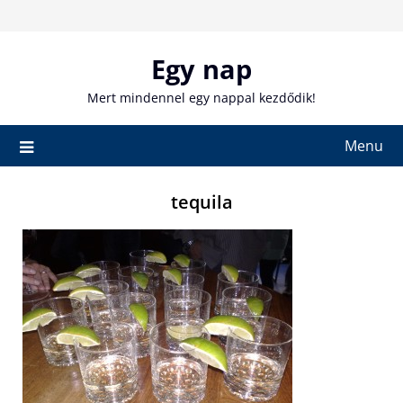
Skip
to
content
Egy nap
Mert mindennel egy nappal kezdődik!
Menu
tequila