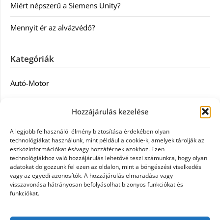
Miért népszerű a Siemens Unity?
Mennyit ér az alvázvédő?
Kategóriák
Autó-Motor
Divat
Hozzájárulás kezelése
Egészség
A legjobb felhasználói élmény biztosítása érdekében olyan
technológiákat használunk, mint például a cookie-k, amelyek tárolják az
Egyéb
eszközinformációkat és/vagy hozzáférnek azokhoz. Ezen
technológiákhoz való hozzájárulás lehetővé teszi számunkra, hogy olyan
adatokat dolgozzunk fel ezen az oldalon, mint a böngészési viselkedés
Étel
vagy az egyedi azonosítók. A hozzájárulás elmaradása vagy
visszavonása hátrányosan befolyásolhat bizonyos funkciókat és
Szolgáltatás
funkciókat.
Vásárlás