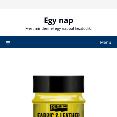
Skip
to
content
Egy nap
Mert mindennel egy nappal kezdődik!
Menu