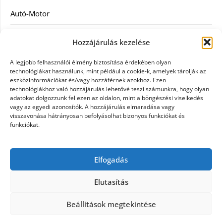
Autó-Motor
Divat
Hozzájárulás kezelése
Egészség
A legjobb felhasználói élmény biztosítása érdekében olyan
technológiákat használunk, mint például a cookie-k, amelyek tárolják az
Egyéb
eszközinformációkat és/vagy hozzáférnek azokhoz. Ezen
technológiákhoz való hozzájárulás lehetővé teszi számunkra, hogy olyan
adatokat dolgozzunk fel ezen az oldalon, mint a böngészési viselkedés
Étel
vagy az egyedi azonosítók. A hozzájárulás elmaradása vagy
visszavonása hátrányosan befolyásolhat bizonyos funkciókat és
Szolgáltatás
funkciókat.
Vásárlás
Elfogadás
Webáruház
Elutasítás
Beállítások megtekintése
©2026 Egy nap
| Design:
Newspaperly WordPress