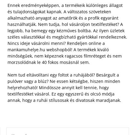
Ennek eredményeképpen, a termékeik különleges állagot
és tulajdonságokat kapnak. A változatos szöveteken
alkalmazható anyagot az amatőrök és a profik egyaránt
használhatják. Nem tudja, hol vásároljon textilfestéket?
A
legjobb, ha bemegy egy kézműves boltba. Az ilyen üzletek
széles választékkal és megbízható gyártókkal rendelkeznek.
Nincs ideje vásárolni menni? Rendeljen online a
mankamuhelye.hu webshopból! A termékek kiváló
minőségűek, nem képeznek ragacsos filmréteget és nem
morzsolódnak le 40 fokos mosásnál sem.
Nem tud eltávolítani egy foltot a ruhájából? Besárgult a
pulóver vagy a blúz? Ne essen kétségbe, hiszen minden
helyrehozható! Mindössze annyit kell tennie, hogy
textilfestéket vásárol. Ez egy egyszerű és olcsó módja
annak, hogy a ruhái stílusosak és divatosak maradjanak.
KERESÉS: