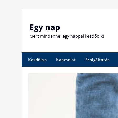
Skip
to
content
Egy nap
Mert mindennel egy nappal kezdődik!
Kezdőlap
Kapcsolat
Szolgáltatás