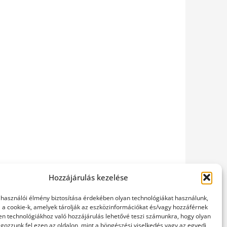
Hozzájárulás kezelése
elhasználói élmény biztosítása érdekében olyan technológiákat használunk,
l a cookie-k, amelyek tárolják az eszközinformációkat és/vagy hozzáférnek
en technológiákhoz való hozzájárulás lehetővé teszi számunkra, hogy olyan
gozzunk fel ezen az oldalon, mint a böngészési viselkedés vagy az egyedi