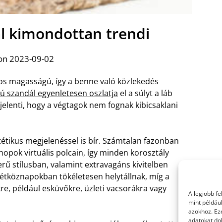
ál kimondottan trendi
on 2023-09-02
nos magasságú, így a benne való közlekedés
lpú szandál egyenletesen oszlatja
el a súlyt a láb
t jelenti, hogy a végtagok nem fognak kibicsaklani
étikus megjelenéssel is bír. Számtalan fazonban
hopok virtuális polcain, így minden korosztály
erű stílusban, valamint extravagáns kivitelben
 hétköznapokban tökéletesen helytállnak, míg a
e, például esküvőkre, üzleti vacsorákra vagy
A legjobb f
mint példáu
azokhoz. Ez
adatokat dol