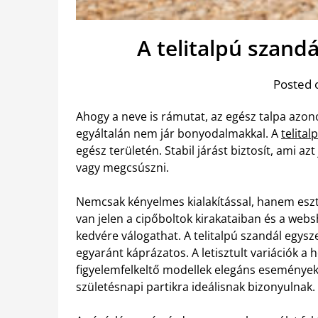
A telitalpú szand
Posted 
Ahogy a neve is rámutat, az egész talpa azo
egyáltalán nem jár bonyodalmakkal. A
telita
egész területén. Stabil járást biztosít, ami az
vagy megcsúszni.
Nemcsak kényelmes kialakítással, hanem eszt
van jelen a cipőboltok kirakataiban és a webs
kedvére válogathat.
A telitalpú szandál egysz
egyaránt káprázatos. A letisztult variációk a
figyelemfelkeltő modellek elegáns eseményekr
születésnapi partikra ideálisnak bizonyulnak.