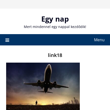
Skip
to
content
Egy nap
Mert mindennel egy nappal kezdődik!
Menu
link18