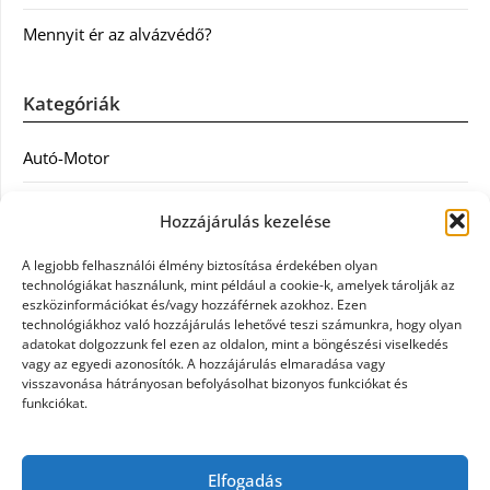
Mennyit ér az alvázvédő?
Kategóriák
Autó-Motor
Divat
Hozzájárulás kezelése
Egészség
A legjobb felhasználói élmény biztosítása érdekében olyan
technológiákat használunk, mint például a cookie-k, amelyek tárolják az
Egyéb
eszközinformációkat és/vagy hozzáférnek azokhoz. Ezen
technológiákhoz való hozzájárulás lehetővé teszi számunkra, hogy olyan
adatokat dolgozzunk fel ezen az oldalon, mint a böngészési viselkedés
Étel
vagy az egyedi azonosítók. A hozzájárulás elmaradása vagy
visszavonása hátrányosan befolyásolhat bizonyos funkciókat és
Szolgáltatás
funkciókat.
Vásárlás
Elfogadás