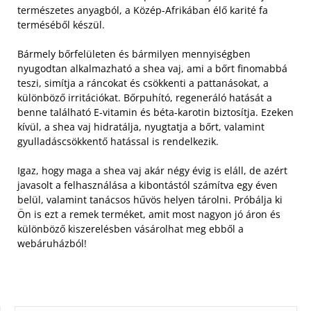
természetes anyagból, a Közép-Afrikában élő karité fa
terméséből készül.
Bármely bőrfelületen és bármilyen mennyiségben
nyugodtan alkalmazható a shea vaj, ami a bőrt finomabbá
teszi, simítja a ráncokat és csökkenti a pattanásokat, a
különböző irritációkat. Bőrpuhító, regeneráló hatását a
benne található E-vitamin és béta-karotin biztosítja. Ezeken
kívül, a shea vaj hidratálja, nyugtatja a bőrt, valamint
gyulladáscsökkentő hatással is rendelkezik.
Igaz, hogy maga a shea vaj akár négy évig is eláll, de azért
javasolt a felhasználása a kibontástól számítva egy éven
belül, valamint tanácsos hűvös helyen tárolni. Próbálja ki
Ön is ezt a remek terméket, amit most nagyon jó áron és
különböző kiszerelésben vásárolhat meg ebből a
webáruházból!