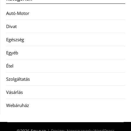
Autó-Motor
Divat
Egészség
Egyéb
Étel
Szolgáltatás
Vásárlás
Webáruház
©2026 Egy nap
| Design:
Newspaperly WordPress