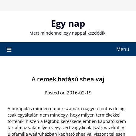
Skip
to
content
Egy nap
Mert mindennel egy nappal kezdődik!
Menu
A remek hatású shea vaj
Posted on 2016-02-19
A bőrápolás minden ember számára nagyon fontos dolog,
csak egyáltalán nem mindegy, hogy milyen termékekkel
történik, hiszen a legtöbb kereskedelemben kapható krém
tartalmaz valamilyen vegyszert vagy kőolajszármazékot. A
Biofamilia weáruházban kapható shea vaj viszont teljesen