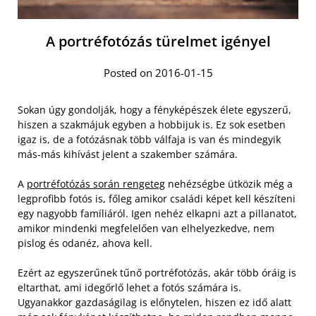
A portréfotózás türelmet igényel
Posted on 2016-01-15
Sokan úgy gondolják, hogy a fényképészek élete egyszerű,
hiszen a szakmájuk egyben a hobbijuk is. Ez sok esetben
igaz is, de a fotózásnak több válfaja is van és mindegyik
más-más kihívást jelent a szakember számára.
A
portréfotózás során rengeteg
nehézségbe ütközik még a
legprofibb fotós is, főleg amikor családi képet kell készíteni
egy nagyobb famíliáról. Igen nehéz elkapni azt a pillanatot,
amikor mindenki megfelelően van elhelyezkedve, nem
pislog és odanéz, ahova kell.
Ezért az egyszerűnek tűnő portréfotózás, akár több óráig is
eltarthat, ami idegőrlő lehet a fotós számára is.
Ugyanakkor gazdaságilag is előnytelen, hiszen ez idő alatt