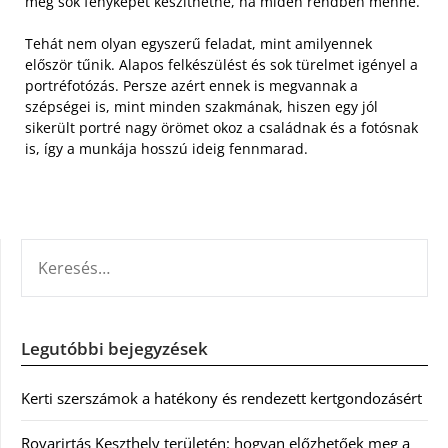
még sok fényképet készíthetne, ha miden rendben menne.
Tehát nem olyan egyszerű feladat, mint amilyennek
először tűnik. Alapos felkészülést és sok türelmet igényel a
portréfotózás. Persze azért ennek is megvannak a
szépségei is, mint minden szakmának, hiszen egy jól
sikerült portré nagy örömet okoz a családnak és a fotósnak
is, így a munkája hosszú ideig fennmarad.
KERESÉS:
Legutóbbi bejegyzések
Kerti szerszámok a hatékony és rendezett kertgondozásért
Rovarirtás Keszthely területén: hogyan előzhetőek meg a