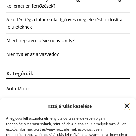
kellemetlen fertőzések?
A kültéri tégla falburkolat igényes megjelenést biztosít a
felületeknek
Miért népszerű a Siemens Unity?
Mennyit ér az alvázvédő?
Kategóriák
Autó-Motor
Divat
Hozzájárulás kezelése
Egészség
A legjobb felhasználói élmény biztosítása érdekében olyan
technológiákat használunk, mint például a cookie-k, amelyek tárolják az
Egyéb
eszközinformációkat és/vagy hozzáférnek azokhoz. Ezen
technológiákhoz való hozzájárulás lehetővé teszi számunkra, hogy olyan