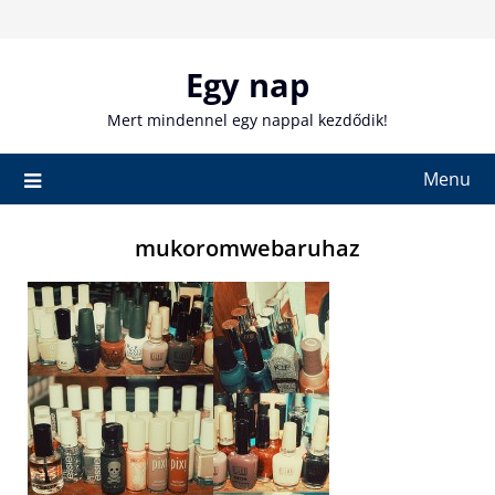
Skip
to
content
Egy nap
Mert mindennel egy nappal kezdődik!
Menu
mukoromwebaruhaz