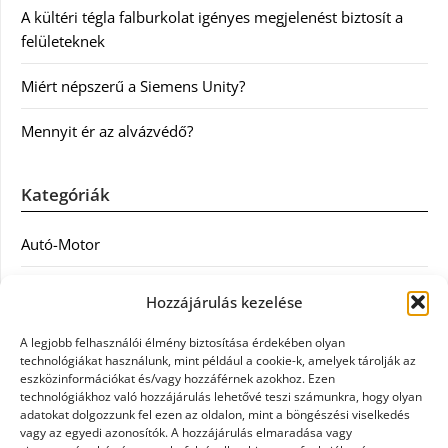
A kültéri tégla falburkolat igényes megjelenést biztosít a
felületeknek
Miért népszerű a Siemens Unity?
Mennyit ér az alvázvédő?
Kategóriák
Autó-Motor
Divat
Hozzájárulás kezelése
Egészség
A legjobb felhasználói élmény biztosítása érdekében olyan
technológiákat használunk, mint például a cookie-k, amelyek tárolják az
Egyéb
eszközinformációkat és/vagy hozzáférnek azokhoz. Ezen
technológiákhoz való hozzájárulás lehetővé teszi számunkra, hogy olyan
adatokat dolgozzunk fel ezen az oldalon, mint a böngészési viselkedés
Étel
vagy az egyedi azonosítók. A hozzájárulás elmaradása vagy