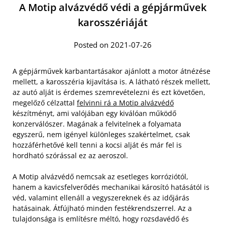
A Motip alvázvédő védi a gépjárművek
karosszériáját
Posted on 2021-07-26
A gépjárművek karbantartásakor ajánlott a motor átnézése
mellett, a karosszéria kijavítása is. A látható részek mellett,
az autó alját is érdemes szemrevételezni és ezt követően,
megelőző célzattal
felvinni rá a Motip alvázvédő
készítményt, ami valójában egy kiválóan működő
konzerválószer. Magának a felvitelnek a folyamata
egyszerű, nem igényel különleges szakértelmet, csak
hozzáférhetővé kell tenni a kocsi alját és már fel is
hordható szórással ez az aeroszol.
A Motip alvázvédő nemcsak az esetleges korróziótól,
hanem a kavicsfelverődés mechanikai károsító hatásától is
véd, valamint ellenáll a vegyszereknek és az időjárás
hatásainak. Átfújható minden festékrendszerrel. Az a
tulajdonsága is említésre méltó, hogy rozsdavédő és