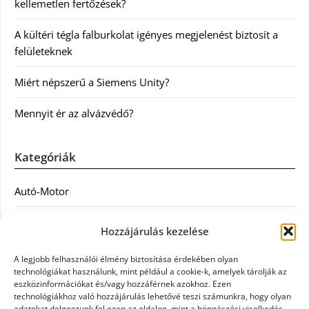
kellemetlen fertőzések?
A kültéri tégla falburkolat igényes megjelenést biztosít a
felületeknek
Miért népszerű a Siemens Unity?
Mennyit ér az alvázvédő?
Kategóriák
Autó-Motor
Divat
Hozzájárulás kezelése
Egészség
A legjobb felhasználói élmény biztosítása érdekében olyan
technológiákat használunk, mint például a cookie-k, amelyek tárolják az
Egyéb
eszközinformációkat és/vagy hozzáférnek azokhoz. Ezen
technológiákhoz való hozzájárulás lehetővé teszi számunkra, hogy olyan
adatokat dolgozzunk fel ezen az oldalon, mint a böngészési viselkedés