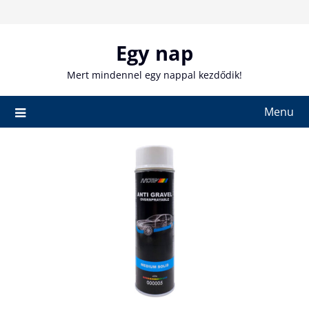
Skip
to
content
Egy nap
Mert mindennel egy nappal kezdődik!
Menu