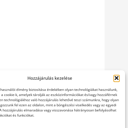
Hozzájárulás kezelése
elhasználói élmény biztosítása érdekében olyan technológiákat használunk,
l a cookie-k, amelyek tárolják az eszközinformációkat és/vagy hozzáférnek
en technológiákhoz való hozzájárulás lehetővé teszi számunkra, hogy olyan
gozzunk fel ezen az oldalon, mint a böngészési viselkedés vagy az egyedi
 A hozzájárulás elmaradása vagy visszavonása hátrányosan befolyásolhat
kciókat és funkciókat.