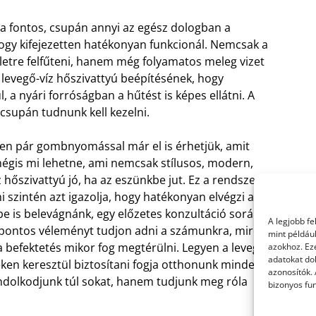
a fontos, csupán annyi az egész dologban a
hogy kifejezetten hatékonyan funkcionál. Nemcsak a
letre felfűteni, hanem még folyamatos meleg vizet
a levegő-víz hőszivattyú beépítésének, hogy
, a nyári forróságban a hűtést is képes ellátni. A
supán tudnunk kell kezelni.
en pár gombnyomással már el is érhetjük, amit
égis mi lehetne, ami nemcsak stílusos, modern,
hőszivattyú jó, ha az eszünkbe jut. Ez a rendszer
 szintén azt igazolja, hogy hatékonyan elvégzi a
be is belevágnánk, egy előzetes konzultáció során
A legjobb f
 pontos véleményt tudjon adni a számunkra, mire
mint példáu
a befektetés mikor fog megtérülni. Legyen a levegő-
azokhoz. Ez
adatokat dol
veken keresztül biztosítani fogja otthonunk minden
azonosítók.
ndolkodjunk túl sokat, hanem tudjunk meg róla
bizonyos fun