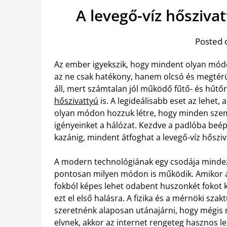
A levegő-víz hősziva
Posted 
Az ember igyekszik, hogy mindent olyan módo
az ne csak hatékony, hanem olcsó és megtérül
áll, mert számtalan jól működő fűtő- és hűtő
hőszivattyú
is. A legideálisabb eset az lehet,
olyan módon hozzuk létre, hogy minden szem
igényeinket a hálózat.
Kezdve a padlóba beépí
kazánig, mindent átfoghat a levegő-víz hősziv
A modern technológiának egy csodája mindez,
pontosan milyen módon is működik. Amikor az
fokból képes lehet odabent huszonkét fokot ki
ezt el első halásra. A fizika és a mérnöki s
szeretnénk alaposan utánajárni, hogy mégis m
elvnek, akkor az internet rengeteg hasznos l