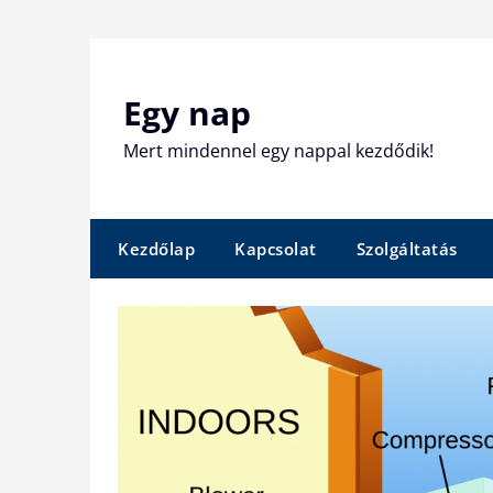
Skip
to
content
Egy nap
Mert mindennel egy nappal kezdődik!
Kezdőlap
Kapcsolat
Szolgáltatás