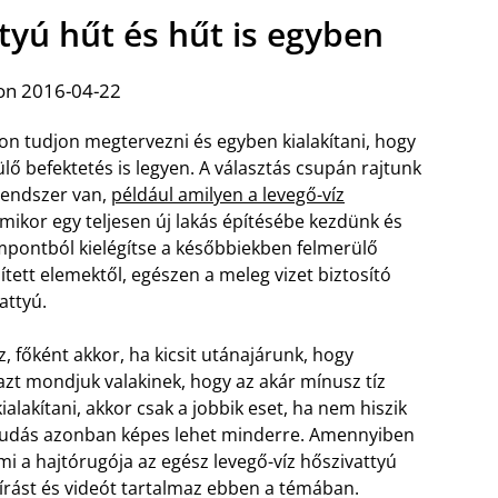
ttyú hűt és hűt is egyben
on 2016-04-22
n tudjon megtervezni és egyben kialakítani, hogy
ő befektetés is legyen. A választás csupán rajtunk
rendszer van,
például amilyen a levegő-víz
 amikor egy teljesen új lakás építésébe kezdünk és
pontból kielégítse a későbbiekben felmerülő
tett elemektől, egészen a meleg vizet biztosító
attyú.
 főként akkor, ha kicsit utánajárunk, hogy
t mondjuk valakinek, hogy az akár mínusz tíz
alakítani, akkor csak a jobbik eset, ha nem hiszik
zaktudás azonban képes lehet minderre. Amennyiben
i a hajtórugója az egész levegő-víz hőszivattyú
eírást és videót tartalmaz ebben a témában.