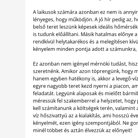
A laikusok számára azonban ez nem is annyir
lényeges, hogy működjön. A jó hír pedig az, 
belső teret leszünk képesek ideális hőmérsék
is tudunk előállítani. Másik hatalmas előnye 
rendkívül helytakarékos és a melegítésen kívül
kényelem minden pontja adott a számunkra, c
Ez azonban nem igényel mérnöki tudást, hisz
szeretnénk. Amikor azon töprengünk, hogy m
hanem egyben hatékony is, akkor a levegő-víz 
egyre nagyobb teret kezd nyerni a piacon, ami
feladatát. Legyünk alaposak és mielőtt bármi
méressük fel szakemberrel a helyzetet, hogy
kell számítanunk a költségek terén, valamint 
víz hőszivattyú az a kialakítás, ami hosszú é
kényelmét, ezen igény szempontjából. Ne go
minél többet és aztán élvezzük az előnyeit!