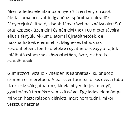
Miért a ledes elemlámpa a nyerő? Ezen fényforrások
élettartama hosszabb, így pénzt spórolhatunk velük.
Fényerejük állítható, kisebb fényerővel használva akár 5-6
órát képesek üzemelni és némelyiknek 160 méter távolra
eljut a fényük.
Akkumulátorral újratölthetőek, de
használhatóak elemmel is. Mágneses talpuknak
köszönhetően, fémfelületekre rögzíthetőek vagy a rajtuk
található csipesznek köszönhetően, övre, zsebre is
csatolhatóak.
Gumírozott, vízálló kivitelben is kaphatóak, különböző
színben és méretben. A pár ezer forintostól kezdve, a több
tízezresig válogathatunk, kinek milyen teljesítményű,
gyártmányú termékre van szüksége. Egy ledes elemlámpa
minden háztartásban ajánlott, mert nem tudni, mikor
vesszük hasznát.