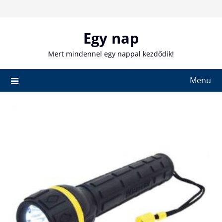
Skip
to
content
Egy nap
Mert mindennel egy nappal kezdődik!
Menu