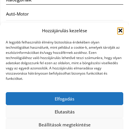
Autó-Motor
Divat
Hozzájárulás kezelése
Egészség
A legjobb felhasználói élmény biztosítása érdekében olyan
technológiákat használunk, mint például a cookie-k, amelyek tárolják az
Egyéb
eszközinformációkat és/vagy hozzáférnek azokhoz. Ezen
technológiákhoz való hozzájárulás lehetővé teszi számunkra, hogy olyan
adatokat dolgozzunk fel ezen az oldalon, mint a böngészési viselkedés
Étel
vagy az egyedi azonosítók. A hozzájárulás elmaradása vagy
visszavonása hátrányosan befolyásolhat bizonyos funkciókat és
Szolgáltatás
funkciókat.
Vásárlás
Elfogadás
Webáruház
Elutasítás
Beállítások megtekintése