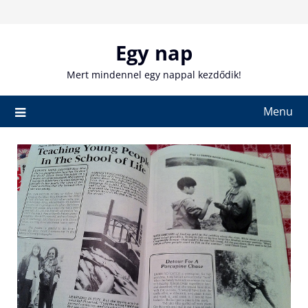
Skip
to
content
Egy nap
Mert mindennel egy nappal kezdődik!
Menu