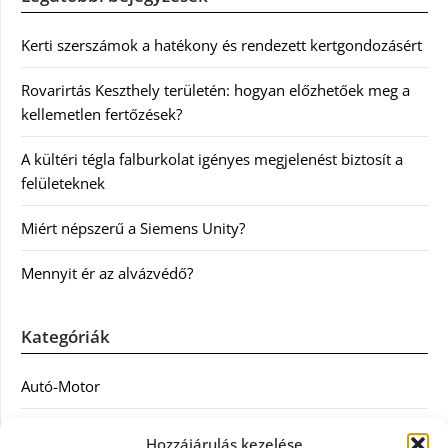
Kerti szerszámok a hatékony és rendezett kertgondozásért
Rovarirtás Keszthely területén: hogyan előzhetőek meg a
kellemetlen fertőzések?
A kültéri tégla falburkolat igényes megjelenést biztosít a
felületeknek
Miért népszerű a Siemens Unity?
Mennyit ér az alvázvédő?
Kategóriák
Autó-Motor
Divat
Hozzájárulás kezelése