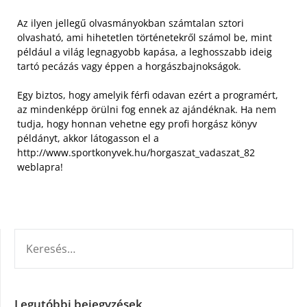
Az ilyen jellegű olvasmányokban számtalan sztori
olvasható, ami hihetetlen történetekről számol be, mint
például a világ legnagyobb kapása, a leghosszabb ideig
tartó pecázás vagy éppen a horgászbajnokságok.
Egy biztos, hogy amelyik férfi odavan ezért a programért,
az mindenképp örülni fog ennek az ajándéknak. Ha nem
tudja, hogy honnan vehetne egy profi horgász könyv
példányt, akkor látogasson el a
http://www.sportkonyvek.hu/horgaszat_vadaszat_82
weblapra!
KERESÉS:
Legutóbbi bejegyzések