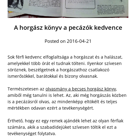
A horgász könyv a pecázók kedvence
Posted on 2016-04-21
Sok férfi kedvenc elfoglaltsága a horgászat és a halászat,
amelyekkel több órát el tudnak tölteni. Ilyenkor szívesen
söröznek, beszélgetnek a horgászathoz csatlakozó
ismerősökkel, barátokkal és bizony olvasnak.
Természetesen az
olvasmány a becses horgász könyv
,
amiből még tanulni is lehet. Az, aki még horgászás közben
is a pecázásról olvas, az mindenképp eltökélt és teljes
mértékben odavan ezért a tevékenységért.
Érthető, hogy ez egy remek ajándék lehet az olyan férfiak
számára, akik a szabadidejüket szívesen töltik el ezt a
tevékenységet folytatva.