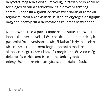
helyzetet meg lehet előzni, mivel így biztosan nem kerül be
felesleges darab a szekrénybe és hiányozni sem fog
semmi. Ráadásul a gránit edénykészlet darabjai remekül
fognak mutatni a konyhában, hiszen az egységes designjuk
nagyban hozzájárul a dekoratív és kellemes összképhez.
Nem lesznek tele a polcok mindenféle stílusú és színű
lábasokkal, serpenyőkkel és tepsikkel, hanem mindegyik
passzolni fog egymáshoz. Akár jól látható helyen is lehet
tárolni ezeket, mert nem fogják rontani a modern,
alaposan megtervezett konyhák megjelenését. Akár még
dekorációs eszközként is tekinthetünk a gránit
edénykészlet elemeire, annyira szép a kialakításuk.
KERESÉS: