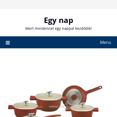
Skip
to
content
Egy nap
Mert mindennel egy nappal kezdődik!
Menu