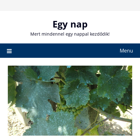
Skip
to
content
Egy nap
Mert mindennel egy nappal kezdődik!
Menu