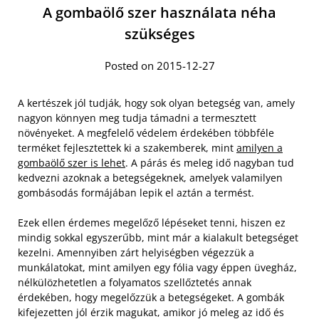
A gombaölő szer használata néha
szükséges
Posted on 2015-12-27
A kertészek jól tudják, hogy sok olyan betegség van, amely
nagyon könnyen meg tudja támadni a termesztett
növényeket. A megfelelő védelem érdekében többféle
terméket fejlesztettek ki a szakemberek, mint
amilyen a
gombaölő szer is lehet
. A párás és meleg idő nagyban tud
kedvezni azoknak a betegségeknek, amelyek valamilyen
gombásodás formájában lepik el aztán a termést.
Ezek ellen érdemes megelőző lépéseket tenni, hiszen ez
mindig sokkal egyszerűbb, mint már a kialakult betegséget
kezelni. Amennyiben zárt helyiségben végezzük a
munkálatokat, mint amilyen egy fólia vagy éppen üvegház,
nélkülözhetetlen a folyamatos szellőztetés annak
érdekében, hogy megelőzzük a betegségeket. A gombák
kifejezetten jól érzik magukat, amikor jó meleg az idő és