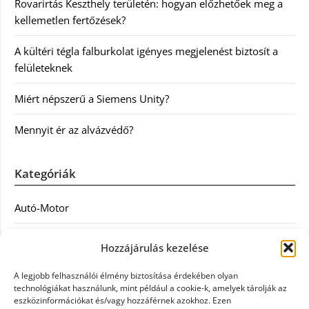
Rovarirtás Keszthely területén: hogyan előzhetőek meg a
kellemetlen fertőzések?
A kültéri tégla falburkolat igényes megjelenést biztosít a
felületeknek
Miért népszerű a Siemens Unity?
Mennyit ér az alvázvédő?
Kategóriák
Autó-Motor
Divat
Hozzájárulás kezelése
Egészség
A legjobb felhasználói élmény biztosítása érdekében olyan
technológiákat használunk, mint például a cookie-k, amelyek tárolják az
Egyéb
eszközinformációkat és/vagy hozzáférnek azokhoz. Ezen