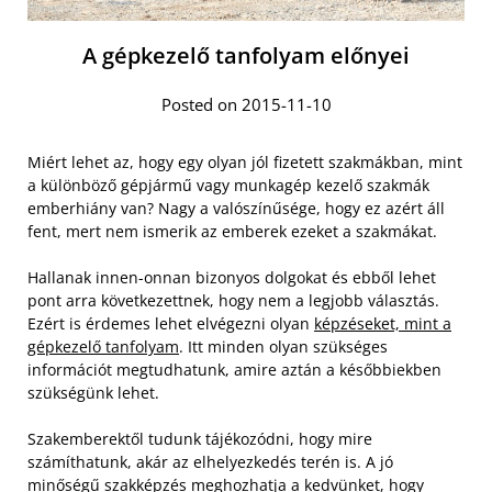
A gépkezelő tanfolyam előnyei
Posted on 2015-11-10
Miért lehet az, hogy egy olyan jól fizetett szakmákban, mint
a különböző gépjármű vagy munkagép kezelő szakmák
emberhiány van? Nagy a valószínűsége, hogy ez azért áll
fent, mert nem ismerik az emberek ezeket a szakmákat.
Hallanak innen-onnan bizonyos dolgokat és ebből lehet
pont arra következettnek, hogy nem a legjobb választás.
Ezért is érdemes lehet elvégezni olyan
képzéseket, mint a
gépkezelő tanfolyam
. Itt minden olyan szükséges
információt megtudhatunk, amire aztán a későbbiekben
szükségünk lehet.
Szakemberektől tudunk tájékozódni, hogy mire
számíthatunk, akár az elhelyezkedés terén is. A jó
minőségű szakképzés meghozhatja a kedvünket, hogy