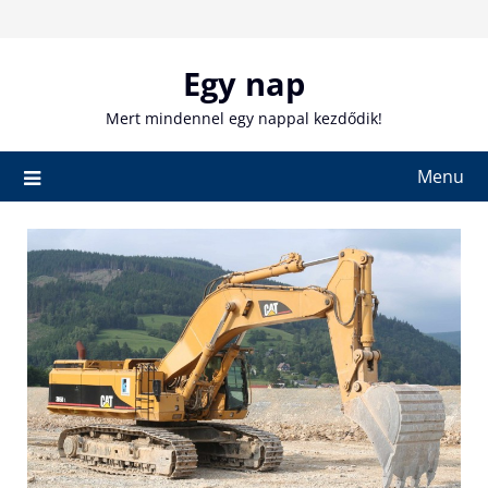
Skip
to
content
Egy nap
Mert mindennel egy nappal kezdődik!
Menu