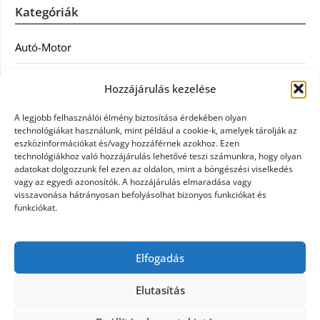
Kategóriák
Autó-Motor
Divat
Hozzájárulás kezelése
Egészség
A legjobb felhasználói élmény biztosítása érdekében olyan
technológiákat használunk, mint például a cookie-k, amelyek tárolják az
Egyéb
eszközinformációkat és/vagy hozzáférnek azokhoz. Ezen
technológiákhoz való hozzájárulás lehetővé teszi számunkra, hogy olyan
adatokat dolgozzunk fel ezen az oldalon, mint a böngészési viselkedés
Étel
vagy az egyedi azonosítók. A hozzájárulás elmaradása vagy
visszavonása hátrányosan befolyásolhat bizonyos funkciókat és
Szolgáltatás
funkciókat.
Vásárlás
Elfogadás
Webáruház
Elutasítás