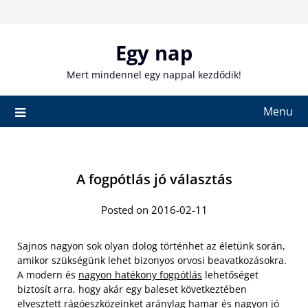
Skip
to
content
Egy nap
Mert mindennel egy nappal kezdődik!
Menu
A fogpótlás jó választás
Posted on 2016-02-11
Sajnos nagyon sok olyan dolog történhet az életünk során,
amikor szükségünk lehet bizonyos orvosi beavatkozásokra.
A modern és
nagyon hatékony fogpótlás
lehetőséget
biztosít arra, hogy akár egy baleset következtében
elvesztett rágóeszközeinket aránylag hamar és nagyon jó