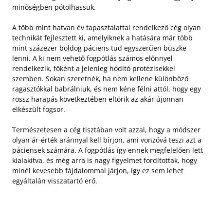
minőségben pótolhassuk.
A több mint hatvan év tapasztalattal rendelkező cég olyan
technikát fejlesztett ki, amelyiknek a hatására már több
mint százezer boldog páciens tud egyszerűen büszke
lenni. A ki nem vehető fogpótlás számos előnnyel
rendelkezik, főként a jelenleg hódító protézisekkel
szemben. Sokan szeretnék, ha nem kellene különböző
ragasztókkal babrálniuk, és nem kéne félni attól, hogy egy
rossz harapás következtében eltörik az akár újonnan
elkészült fogsor.
Természetesen a cég tisztában volt azzal, hogy a módszer
olyan ár-érték aránnyal kell bírjon, ami vonzóvá teszi azt a
páciensek számára. A fogpótlás így ennek megfelelően lett
kialakítva, és még arra is nagy figyelmet fordítottak, hogy
minél kevesebb fájdalommal járjon, így ez sem lehet
egyáltalán visszatartó erő.