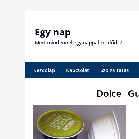
Skip
to
content
Egy nap
Mert mindennel egy nappal kezdődik!
Kezdőlap
Kapcsolat
Szolgáltatás
Dolce_ G