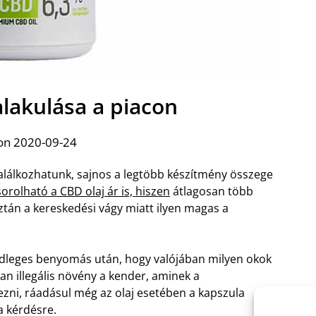
alakulása a piacon
on 2020-09-24
alálkozhatunk, sajnos a legtöbb készítmény összege
sorolható a CBD olaj ár is, hiszen
átlagosan több
tán a kereskedési vágy miatt ilyen magas a
ődleges benyomás után, hogy valójában milyen okok
an illegális növény a kender, aminek a
zni, ráadásul még az olaj esetében a kapszula
 a kérdésre.