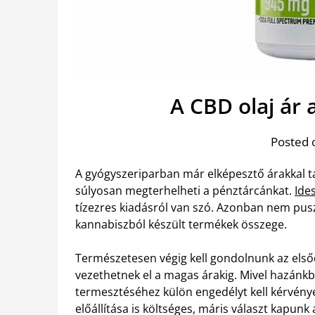
A CBD olaj ár 
Posted 
A gyógyszeriparban már elképesztő árakkal t
súlyosan megterhelheti a pénztárcánkat.
Ide
tízezres kiadásról van szó. Azonban nem pusz
kannabiszból készült termékek összege.
Természetesen végig kell gondolnunk az els
vezethetnek el a magas árakig. Mivel hazánkb
termesztéséhez külön engedélyt kell kérvénye
előállítása is költséges, máris választ kapunk