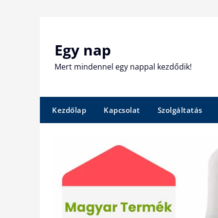
Skip
to
content
Egy nap
Mert mindennel egy nappal kezdődik!
Kezdőlap
Kapcsolat
Szolgáltatás