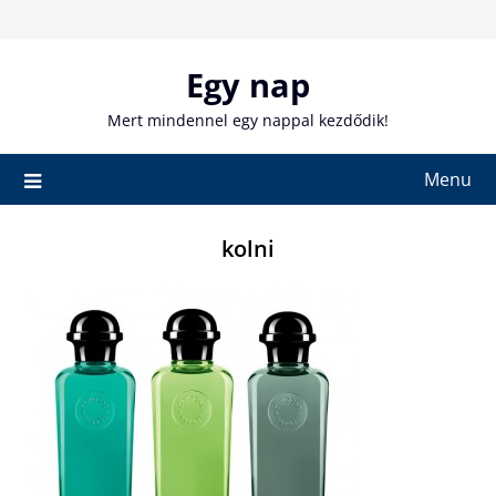
Skip
to
content
Egy nap
Mert mindennel egy nappal kezdődik!
Menu
kolni