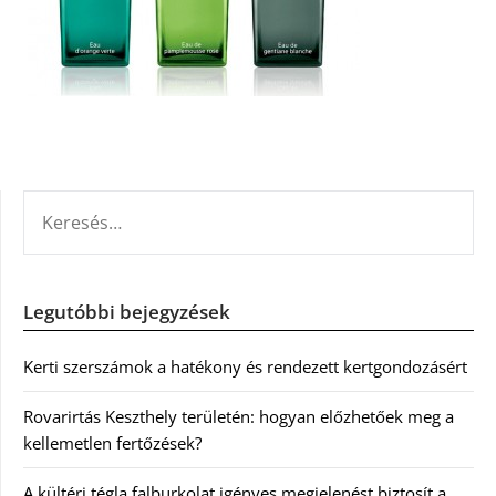
KERESÉS:
Legutóbbi bejegyzések
Kerti szerszámok a hatékony és rendezett kertgondozásért
Rovarirtás Keszthely területén: hogyan előzhetőek meg a
kellemetlen fertőzések?
A kültéri tégla falburkolat igényes megjelenést biztosít a