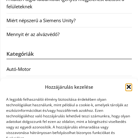
felületeknek
Miért népszerű a Siemens Unity?
Mennyit ér az alvázvédő?
Kategóriák
Autó-Motor
Divat
Hozzájárulás kezelése
Egészség
A legjobb felhasználói élmény biztosítása érdekében olyan
technológiákat használunk, mint például a cookie-k, amelyek tárolják az
Egyéb
eszközinformációkat és/vagy hozzáférnek azokhoz. Ezen
technológiákhoz való hozzájárulás lehetővé teszi számunkra, hogy olyan
adatokat dolgozzunk fel ezen az oldalon, mint a böngészési viselkedés
Étel
vagy az egyedi azonosítók. A hozzájárulás elmaradása vagy
visszavonása hátrányosan befolyásolhat bizonyos funkciókat és