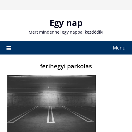
Skip
to
content
Egy nap
Mert mindennel egy nappal kezdődik!
Menu
ferihegyi parkolas