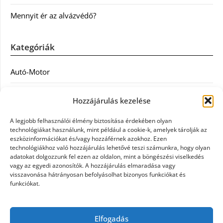
Mennyit ér az alvázvédő?
Kategóriák
Autó-Motor
Divat
Hozzájárulás kezelése
Egészség
A legjobb felhasználói élmény biztosítása érdekében olyan
technológiákat használunk, mint például a cookie-k, amelyek tárolják az
Egyéb
eszközinformációkat és/vagy hozzáférnek azokhoz. Ezen
technológiákhoz való hozzájárulás lehetővé teszi számunkra, hogy olyan
adatokat dolgozzunk fel ezen az oldalon, mint a böngészési viselkedés
Étel
vagy az egyedi azonosítók. A hozzájárulás elmaradása vagy
visszavonása hátrányosan befolyásolhat bizonyos funkciókat és
Szolgáltatás
funkciókat.
Vásárlás
Elfogadás