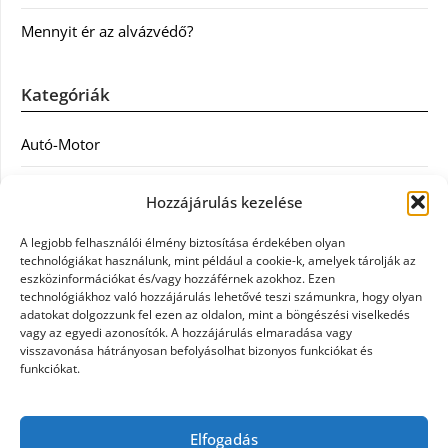
Mennyit ér az alvázvédő?
Kategóriák
Autó-Motor
Divat
Hozzájárulás kezelése
Egészség
A legjobb felhasználói élmény biztosítása érdekében olyan
technológiákat használunk, mint például a cookie-k, amelyek tárolják az
Egyéb
eszközinformációkat és/vagy hozzáférnek azokhoz. Ezen
technológiákhoz való hozzájárulás lehetővé teszi számunkra, hogy olyan
adatokat dolgozzunk fel ezen az oldalon, mint a böngészési viselkedés
Étel
vagy az egyedi azonosítók. A hozzájárulás elmaradása vagy
visszavonása hátrányosan befolyásolhat bizonyos funkciókat és
Szolgáltatás
funkciókat.
Vásárlás
Elfogadás