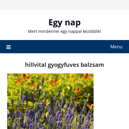
Skip
to
content
Egy nap
Mert mindennel egy nappal kezdődik!
Menu
hillvital gyogyfuves balzsam