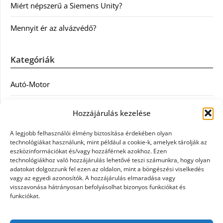
Miért népszerű a Siemens Unity?
Mennyit ér az alvázvédő?
Kategóriák
Autó-Motor
Divat
Hozzájárulás kezelése
Egészség
A legjobb felhasználói élmény biztosítása érdekében olyan
technológiákat használunk, mint például a cookie-k, amelyek tárolják az
Egyéb
eszközinformációkat és/vagy hozzáférnek azokhoz. Ezen
technológiákhoz való hozzájárulás lehetővé teszi számunkra, hogy olyan
adatokat dolgozzunk fel ezen az oldalon, mint a böngészési viselkedés
Étel
vagy az egyedi azonosítók. A hozzájárulás elmaradása vagy
visszavonása hátrányosan befolyásolhat bizonyos funkciókat és
Szolgáltatás
funkciókat.
Vásárlás